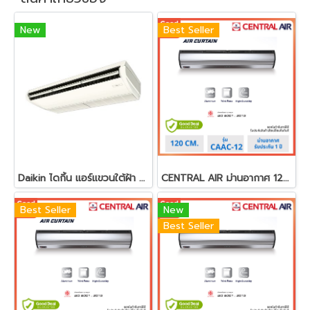
New
Best Seller
Daikin ไดกิ้น แอร์แขวนใต้ฝ้า 48000BTU ประหยัดไฟสูงสุดเบอร์ 5 รุ่น FHFQ48FV2S
CENTRAL AIR ม่านอากาศ 120 ซม. รุ่น CAAC-12
Best Seller
New
Best Seller