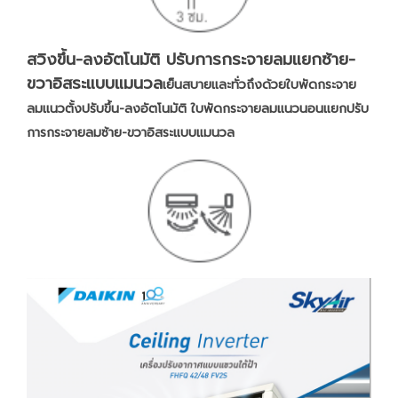
สวิงขึ้น-ลงอัตโนมัติ ปรับการกระจายลมแยกซ้าย-
ขวาอิสระแบบแมนวล
เย็นสบายและทั่วถึงด้วยใบพัดกระจาย
ลมแนวตั้งปรับขึ้น-ลงอัตโนมัติ ใบพัดกระจายลมแนวนอนแยกปรับ
การกระจายลมซ้าย-ขวาอิสระแบบแมนวล