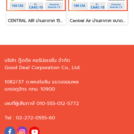
CENTRAL AIR ม่านอากาศ 150 ซม. รุ่น CAAC-15
Central Air ม่านอากาศ ขนาด 180 ซม. รุ่น CAAC-18
บริษัท กู๊ดดีล คอร์ปอเรชั่น จำกัด
Good Deal Corporation Co., Ltd.
1082/37 ถ.พหลโยธิน แขวงจอมพล
เขตจตุจักร กทม. 10900
เลขที่ผู้เสียภาษี 010-555-012-5772
Tel : 02-272-0555-60