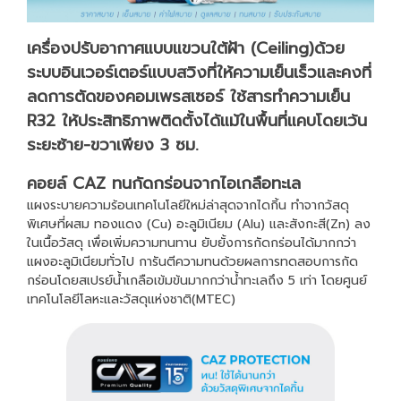
เครื่องปรับอากาศแบบแขวนใต้ฝ้า (Ceiling)ด้วย
ระบบอินเวอร์เตอร์แบบสวิงที่ให้ความเย็นเร็วและคงที่
ลดการตัดของคอมเพรสเซอร์ ใช้สารทำความเย็น
R32 ให้ประสิทธิภาพติดตั้งได้แม้ในพื้นที่แคบโดยเว้น
ระยะซ้าย-ขวาเพียง 3 ซม.
คอยล์ CAZ ทนกัดกร่อนจากไอเกลือทะเล
แผงระบายความร้อนเทคโนโลยีใหม่ล่าสุดจากไดกิ้น ทำจากวัสดุ
พิเศษที่ผสม ทองแดง (Cu) อะลูมิเนียม (Alu) และสังกะสี(Zn) ลง
ในเนื้อวัสดุ เพื่อเพิ่มความทนทาน ยับยั้งการกัดกร่อนได้มากกว่า
แผงอะลูมิเนียมทั่วไป การันตีความทนด้วยผลการทดสอบการกัด
กร่อนโดยสเปรย์น้ำเกลือเข้มข้นมากกว่าน้ำทะเลถึง 5 เท่า โดยศูนย์
เทคโนโลยีโลหะและวัสดุแห่งชาติ(MTEC)