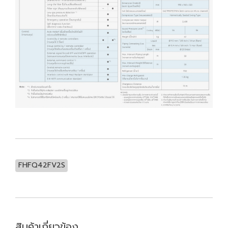
FHFQ42FV2S
สินค้าเกี่ยวข้อง