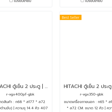
เปรียบเทียบ
เปรียบเทียบ
Best Seller
HITACHI ตู้เย็น 2 ประตู | ขนาด 14.4 คิว รุ่น R-VGX400PF-GBK สีกระจกดำ
r-vgx400pf-gbk
r-vgx350-gbk
าดสินค้า : ก68 * ส177 * ล72
ขนาดเครื่องภายนอก : ก65 * ส
ด้านจับ) | ความจุ 14.4 คิว 407
* ล72 CM. ขนาด 12 คิว | ควา