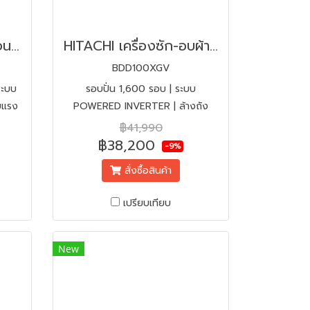
HITACHI เครื่องทำน้ำร้อน HES-60HMBKATH (6000 วัตต์)
HITACHI เครื่องซัก-อบผ้าฝาหน้า 10/7 KG รุ่น BDD100XGV | INVERTER
BDD100XGV
ระบบ
รอบปั่น 1,600 รอบ | ระบบ
บแรง
POWERED INVERTER | ล้างถัง
อัตโนมัติ | ลดปัญหาภูมิแพ้ | พร้อม
฿41,990
ฟรีติดตั้ง+แถมผ้าคลุม
฿38,200
-9%
สั่งซื้อสินค้า
เปรียบเทียบ
New