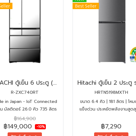
Seller
Best Seller
HITACHI ตู้เย็น 6 ประตู (26 คิว,สีกระจกเงา) รุ่น R-ZXC740RT
R-ZXC740RT
HRTN5198MXTH
e in Japan - IoT Connected
ขนาด 6.4 คิว | 181 ลิตร | โหม
เย็น มัลติดอร์ 26.0 คิว 735 ลิตร
แข็งด่วน ประหยัดพลังงานสูดส
ดาว | คอมเพรสเซอร์ อินเวอร์เ
฿164,900
ประสิทธิภาพสูง |
฿149,000
฿7,290
-10%