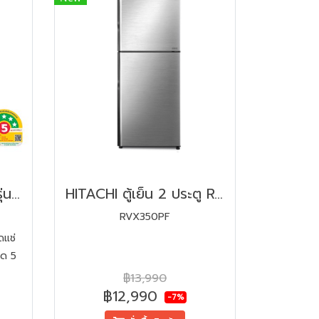
Hitachi ตู้เย็น 2 ประตู รุ่น HRTN5198MXTH ขนาด 6.4 คิว โหมดแช่แข็งด่วน Inverter ประสิทธิภาพสูง
HITACHI ตู้เย็น 2 ประตู RVX350PF-1BSL 12 คิว สเตนเลส อินเวอร์เตอร์
RVX350PF
ดแช่
ุด 5
ตอร์
฿13,990
฿12,990
-7%