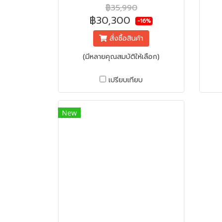
แข็งอัตโนมัติ | สีบริลเลียนท์ ซิลเวอร์
ลิต
฿35,990
(Brillian Silver Color)
฿30,300
-16%
สั่งซื้อสินค้า
(มีหลายคุณสมบัติให้เลือก)
เปรียบเทียบ
New