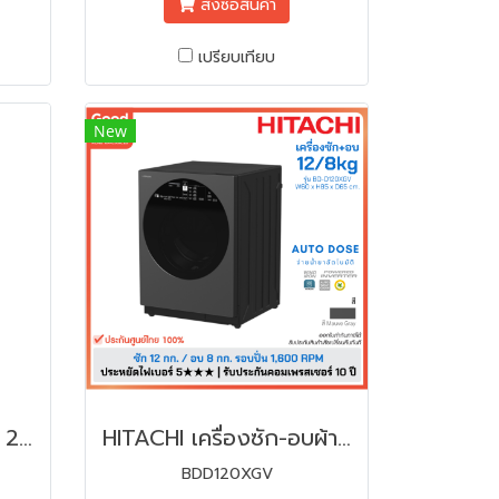
สั่งซื้อสินค้า
เปรียบเทียบ
New
HITACHI ตู้เย็น 2 ประตู 240L. รุ่น HRTN5255MFXTH 8.5 คิว | NEW 2024
HITACHI เครื่องซัก-อบผ้าฝาหน้า 12/8 KG รุ่น BDD120XGV | INVERTER
BDD120XGV