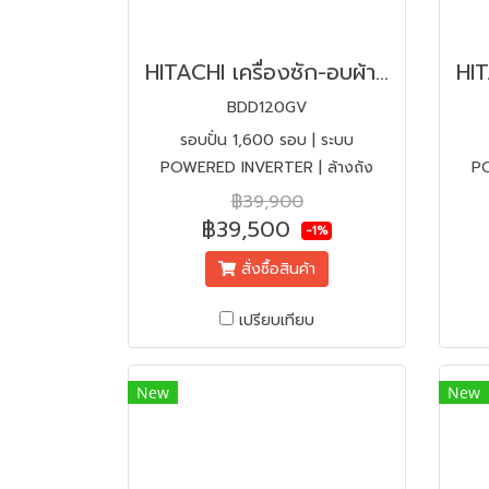
HITACHI เครื่องซัก-อบผ้าฝาหน้า 12/8 KG รุ่น BDD120GV | INVERTER
BDD120GV
รอบปั่น 1,600 รอบ | ระบบ
POWERED INVERTER | ล้างถัง
PO
อัตโนมัติ | ลดปัญหาภูมิแพ้ | พร้อม
อัต
฿39,900
ฟรีติดตั้ง+แถมผ้าคลุม | ขนาดเครื่อง
ฟรีต
฿39,500
-1%
W60 x H85 x D65 cm.
สั่งซื้อสินค้า
เปรียบเทียบ
New
New