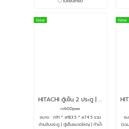
เปรียบเทียบ
New
New
HITACHI ตู้เย็น 2 ประตู | ขนาด 21.1 คิว รุ่น R-V600PWX | ทำน้ำแข็งอัตโนมัติ
rv600pwx
ขนาด : ก91 * ส183.5 * ล74.5 รวม
ขน
ด้ามจับประตู | ตู้เย็นขนาดใหญ่ | ทำน้ำ
(รวม