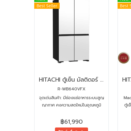
Best Seller
Best 
HITACHI ตู้เย็น มัลติดอร์ 20.1 คิว 569 ลิตร R-WB640VFX
R-WB640VFX
จุดเด่นสินค้า: มีช่องแช่อาหารระบบสูญ
Mad
ญากาศ คงความสดใหม่ในอุณหภูมิ
ตู้
พร้อมปรุง | มีระบบทำน้ำแข็งอัตโนมัติ
| ขนาดตู้ : ก90 * ส184 * ล72 cm.
฿61,990