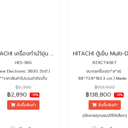
HITACHI เครื่องทำนำ้อุ่น 3800W | อิเลคทรอนิกส์ | รุ่น HES-38G
HES-38G
RZXC740KT
ew Electronic 3800 วัตต์ |
ขนาดเครื่อง(ก*ล*ส) :
**ราคาสินค้าไม่รวมค่าติดตั้ง
88*73.8*183.3 cm | Made 
Japan | ระบบ Inverter | 26.0
฿3,390
฿159,900
735 ลิตร
฿2,890
฿138,800
-15%
-13%
สั่งซื้อสินค้า
สั่งซื้อสินค้า
(มีหลายคุณสมบัติให้เลือก)