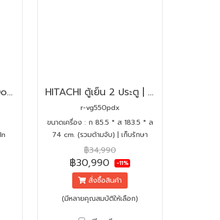
HITACHI ตู้เย็น Multi-Door 6 ประตู | ขนาด 26 คิว รุ่น RZXC740KT - กระจกเงา
HITACHI ตู้เย็น 2 ประตู | ขนาด 19.4 คิว รุ่น R-VG550PDX | ทำน้ำแข็งอัตโนมัติ
r-vg550pdx
ขนาดเครื่อง : ก 85.5 * ส 183.5 * ล
In
74 cm. (รวมด้ามจับ) | เก็บรักษา
 Q |
ความเย็นได้ถึง 12 ชั่วโมง*แม้ไฟตัด |
฿34,990
ปรับอุณหภูมิช่องชิลเลอร์ได้ | มีระบบ
฿30,990
-11%
ทำน้ำแข็งอัตโนมัติ | ชั้นแช่ปรับขนาด
สั่งซื้อสินค้า
ได้
(มีหลายคุณสมบัติให้เลือก)