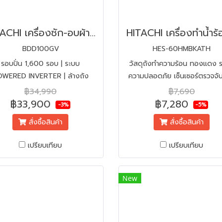
HITACHI เครื่องซัก-อบผ้าฝาหน้า 10/7 KG รุ่น BDD100GV | INVERTER
BDD100GV
HES-60HMBKATH
รอบปั่น 1,600 รอบ | ระบบ
วัสดุถังทำความร้อน ทองแดง 
WERED INVERTER | ล้างถัง
ความปลอดภัย เซ็นเซอร์ตรวจจั
โนมัติ | ลดปัญหาภูมิแพ้ | พร้อม
ดันน้อย
฿34,990
฿7,690
ิดตั้ง+แถมผ้าคลุม | ขนาดเครื่อง
฿33,900
฿7,280
-3%
-5%
W60 x H85 x D65 cm.
สั่งซื้อสินค้า
สั่งซื้อสินค้า
เปรียบเทียบ
เปรียบเทียบ
New