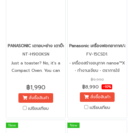
PANASONIC เตาอบ+ย่าง เตาปิ้งขนมปัง NT-H900KSN
Panasonic เครื่องฟอกอากาศ/สร้าง
NT-H900KSN
FV-15CSD1.
Just a toaster? No, it's a
• เครื่องสร้างอนุภาค nanoe™X
Compact Oven. You can
• ทำงานเงียบ • ตราการใช้
enjoy a wider variety of
พลังงานต่ำ • การติดตั้งที่
฿9,990
delicious meals more than
ง่ายดาย • การออกแบบร่วมสมัย
฿1,990
฿8,990
-10%
ever.
• ขนาดกะทัดรัด • ยับยั้งไวรัส
สั่งซื้อสินค้า
สั่งซื้อสินค้า
และแบคทีเรีย • การกำจัดกลิ่น •
ช่วยให้ผิวและเส้นผมชุ่มชื้น
เปรียบเทียบ
เปรียบเทียบ
New
New