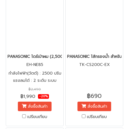
PANASONIC ไดร์เป่าผม (2,500 วัตต์) รุ่น EH-NE85
PANASONIC ไส้กรองน้ำ สำหรับเครื
EH-NE85
TK-CS200C-EX
กำลังไฟฟ้า(วัตต์) : 2500 ปรับ
แรงลมได้ : 2 ระดับ ระบบ
HEAT PROTECTION
฿2,490
฿690
SENSOR ป้องกันผมเสียจาก
฿1,990
-20%
ความร้อน ด้วยระบบเซ็นเซอร์
สั่งซื้อสินค้า
สั่งซื้อสินค้า
พิเศษให้ระดับอุณหภูมิที่พอเหมาะ
ในแต่ละสภาวะแวดล้อม
เปรียบเทียบ
เปรียบเทียบ