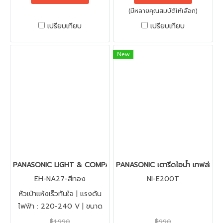
| ** ไส้กรองรุ่น P-6JRC ช่วยใน
(มีหลายคุณสมบัติให้เลือก)
การกรองสารคลอรีนที่ปนเปื้อน
มากับนํ้าได้เป็นอย่างดี
เปรียบเทียบ
เปรียบเทียบ
New
PANASONIC LIGHT & COMPACT ไดร์เป่าผม (nanoe™, 1200 วัตต์) 
PANASONIC เตารีดไอน้ำ เทฟล่อน | 
EH-NA27-สีทอง
NI-E200T
หัวเป่าแห้งเร็วทันใจ | แรงดัน
ไฟฟ้า : 220-240 V | ขนาด
ผลิตภัณฑ์ (กว้าง x สูง x ลึก):
฿1,990
฿990