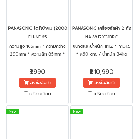
PANASONIC ไดร์เป่าผม (2000 วัตต์, สีดำ) รุ่น EH-ND65-KL
PANASONIC เครื่องซักผ้า 2 ถัง กึ่
EH-ND65
NA-W17XG1BRC
ความสูง 165mm * ความกว้าง
ขนาดและน้ำหนัก ส112 * ก101.5
290mm * ความลึก 85mm *
* ล60 cm. / น้ำหนัก 34kg
น้ำหนัก 470g
฿990
฿10,990
สั่งซื้อสินค้า
สั่งซื้อสินค้า
เปรียบเทียบ
เปรียบเทียบ
New
New