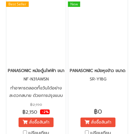
Best Seller
New
PANASONIC หม้อตู๋นไฟฟ้า ขนาด 3.0 ลิตร รุ่น NF-N31AWSN
PANASONIC หม้อหุงข้าว ขนาด 1.8 
NF-N31AWSN
SR-Y18G
ทำอาหารตลอดทั้งวันได้อย่าง
สะดวกสบาย ด้วยการปรุงแบบ
อัตโนมัติ เพียงเปิดเครื่องและ
฿2,190
฿0
ปล่อยให้ส่วนผสมปรุงสุกอย่าง
฿2,150
-2%
ปลอดภัยได้นานถึง 8 ชั่วโมง
สั่งซื้อสินค้า
สั่งซื้อสินค้า
โดยไม่ต้องคอยตรวจดูอยู่
บ่อยๆ
เปรียบเทียบ
เปรียบเทียบ