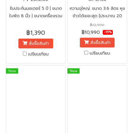
รับประกันมอเตอร์ 5 ปี | ขนาด
ความจุใหญ่: ขนาด 3.6 ลิตร หุง
ใบพัด 8 นิ้ว | ขนาดเครื่องรวม
ข้าวได้เยอะสุด [ประมาณ 20
กรอบ ส31 * ก31 * ก้นลึก9
จาน] เหมาะสำหรับ ร้านอาหาร,
฿12,990
cm. | น้ำหนัก (กก.) 2.4 | พื้นที่
โรงอาหาร, โรงครัว | เครื่อง
฿1,390
฿10,990
-15%
ติดตั้ง 25*25 cm.
ทนทาน: เป็นรุ่นที่เน้นต่อการใช้
สั่งซื้อสินค้า
สั่งซื้อสินค้า
งานหนักในเชิงพาณิชย์ | ระบบ
อุ่นทิพย์: มีระบบอุ่นอัตโนมัติ
เปรียบเทียบ
เปรียบเทียบ
ช่วยรักษาความร้อนของข้าวได้
ตลอดวัน
New
New