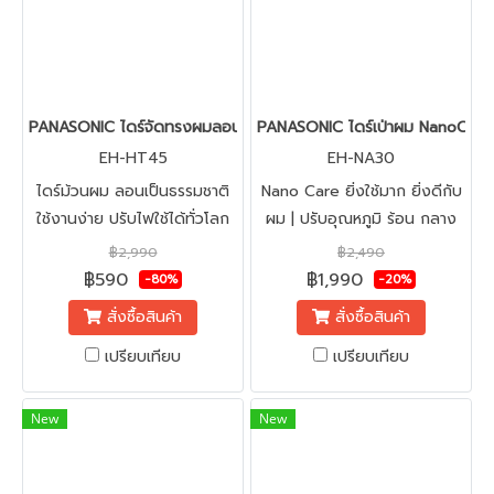
PANASONIC ไดร์จัดทรงผมลอน ถนอมเส้นผม Model EH-HT45 (Unive
PANASONIC ไดร์เป่าผม NanoCare
EH-HT45
EH-NA30
ไดร์ม้วนผม ลอนเป็นธรรมชาติ
Nano Care ยิ่งใช้มาก ยิ่งดีกับ
ใช้งานง่าย ปรับไฟใช้ได้ทั่วโลก
ผม | ปรับอุณหภูมิ ร้อน กลาง
#Compact Styling Brush
เย็น 3 ระดับ | แรงลม 2 ระดับ
฿2,990
฿2,490
Iron #เครื่องม้วนผมไฟฟ้า
฿590
฿1,990
-80%
-20%
สั่งซื้อสินค้า
สั่งซื้อสินค้า
เปรียบเทียบ
เปรียบเทียบ
New
New