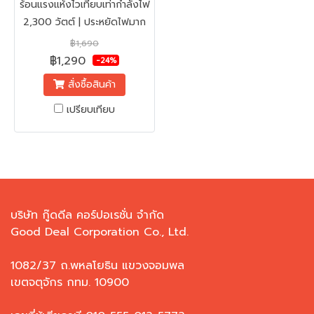
ร้อนแรงแห้งไวเทียบเท่ากำลังไฟ
2,300 วัตต์ | ประหยัดไฟมาก
ขึ้น
฿1,690
฿1,290
-24%
สั่งซื้อสินค้า
เปรียบเทียบ
บริษัท กู๊ดดีล คอร์ปอเรชั่น จำกัด
Good Deal Corporation Co., Ltd.
1082/37 ถ.พหลโยธิน แขวงจอมพล
เขตจตุจักร กทม. 10900