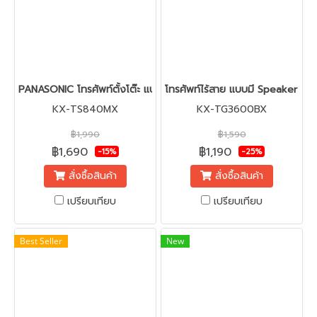
PANASONIC โทรศัพท์ตั้งโต๊ะ แบบมีสาย พร้อม speaker phone รุ่
โทรศัพท์ไร้สาย แบบมี Speaker p
KX-TS840MX
KX-TG3600BX
฿1,990
฿1,590
฿1,690
฿1,190
-15%
-25%
สั่งซื้อสินค้า
สั่งซื้อสินค้า
เปรียบเทียบ
เปรียบเทียบ
Best Seller
New