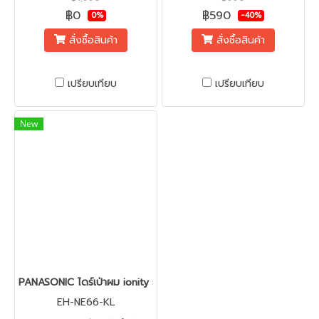
157 x 247 x 79 มม
฿0
฿590
0%
-40%
สั่งซื้อสินค้า
สั่งซื้อสินค้า
เปรียบเทียบ
เปรียบเทียบ
New
PANASONIC ไดร์เป่าผม ionity รุ่น EH-NE66-KL 2,000 วัตต์ (แรงเที
EH-NE66-KL