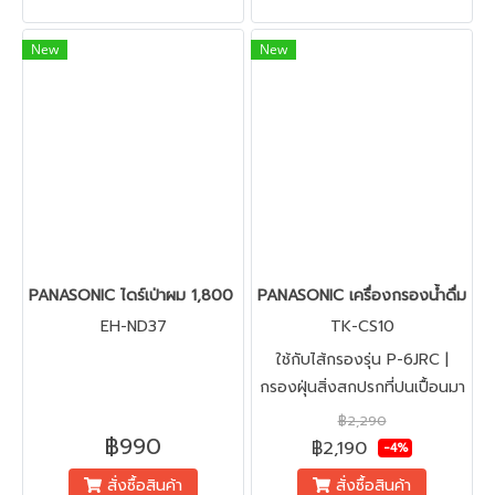
New
New
PANASONIC ไดร์เป่าผม 1,800 วัตต์ Fast Dry รุ่น EH-ND37
PANASONIC เครื่องกรองน้ำดื่ม | 
EH-ND37
TK-CS10
ใช้กับไส้กรองรุ่น P-6JRC |
กรองฝุ่นสิ่งสกปรกที่ปนเปื้อนมา
จากน้ำ เเละตะกอน อย่างมี
฿2,290
฿990
ประสิทธิภาพ | สามารถกรองน้ำ
฿2,190
-4%
ปริมาณมากถึง 6.5 ลิตรต่อนาที
สั่งซื้อสินค้า
สั่งซื้อสินค้า