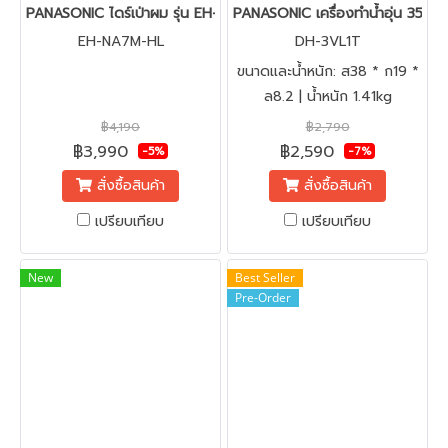
PANASONIC ไดร์เป่าผม รุ่น EH-NA7M-HL
PANASONIC เครื่องทำน้ำอุ่น 3500
EH-NA7M-HL
DH-3VL1T
ขนาดและน้ำหนัก: ส38 * ก19 *
ล8.2 | น้ำหนัก 1.41kg
฿4,190
฿2,790
฿3,990
฿2,590
-5%
-7%
สั่งซื้อสินค้า
สั่งซื้อสินค้า
เปรียบเทียบ
เปรียบเทียบ
New
Best Seller
Pre-Order