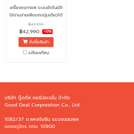
X MEXIMO NUVO
เครื่องชงกาแฟ ระบบอัตโนมัติ
ใช้งานง่ายเพียงกดปุ่มเดียวได้
กาแฟทันใจ
฿47,990
฿42,990
-10%
สั่งซื้อสินค้า
เปรียบเทียบ
บริษัท กู๊ดดีล คอร์ปอเรชั่น จำกัด
Good Deal Corporation Co., Ltd.
1082/37 ถ.พหลโยธิน แขวงจอมพล
เขตจตุจักร กทม. 10900