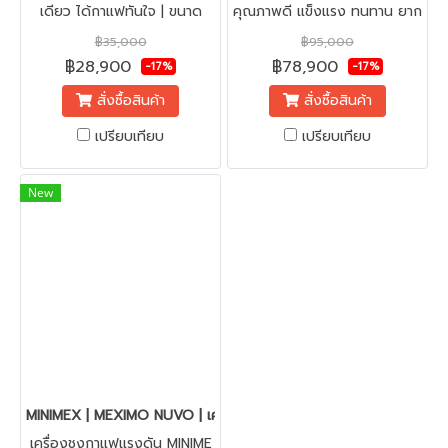
เดียว ได้กาแฟทันใจ | ขนาด
คุณภาพดี แข็งแรง ทนทาน ยาก
สินค้า ก x ย x ส : 30.2 x 45
ต่อการเกิดสนิม แรงดัน 19 บาร์
฿35,000
฿95,000
x 37 ซม.
| รสชาติกาแฟเข้มเต็มพิกัด
฿28,900
฿78,900
-17%
-17%
เหมาะสำหรับร้านค้า ร้านอาหาร
สั่งซื้อสินค้า
สั่งซื้อสินค้า
โรงแรม ระดับ 100 แก้วขึ้นไป ++
/วัน
เปรียบเทียบ
เปรียบเทียบ
New
MINIMEX | MEXIMO NUVO | เครื่องชงกาแฟเอสเปรสโซอัตโนมัติ
เครื่องชงกาแฟแรงดัน MINIME