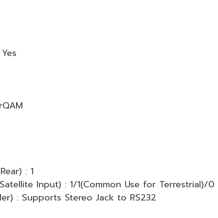
 Yes
earQAM
Rear) : 1
 Satellite Input) : 1/1(Common Use for Terrestrial)/0
er) : Supports Stereo Jack to RS232