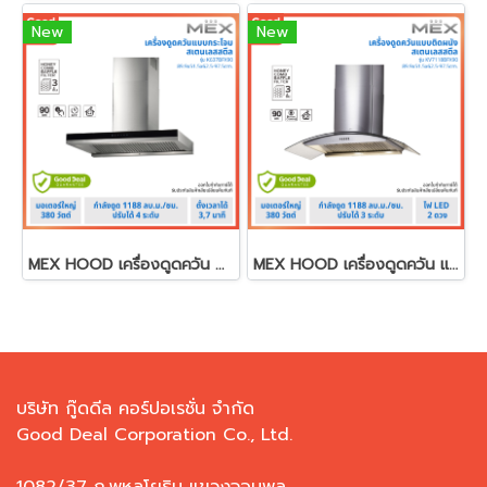
New
New
MEX HOOD เครื่องดูดควัน ติดผนัง 90cm. K637BFX90
MEX HOOD เครื่องดูดควัน แบบติดผนัง 90cm. รุ่น KV7118BFX90
บริษัท กู๊ดดีล คอร์ปอเรชั่น จำกัด
Good Deal Corporation Co., Ltd.
1082/37 ถ.พหลโยธิน แขวงจอมพล