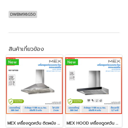
DWBM98G50
สินค้าเกี่ยวข้อง
New
New
MEX เครื่องดูดควัน ติดผนัง ขนาด 90 ซม. รุ่น K611BFX90
MEX HOOD เครื่องดูดควัน ติดผนัง 90cm. K638BFX90