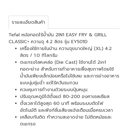
รายละเอียดสินค้า
Tefal หม้อทอดไร้น้ำมัน 2IN1 EASY FRY & GRILL
CLASSIC+ ความจุ 4.2 ลิตร รุ่น EY501D
เครื่องใช้ภายในบ้าน ความจุขนาดใหญ่ (XL) 4.2
ลิตร / 1.0 กิโลกรัม
ตะแกรงโลหะหล่อ (Die Cast) ใช้งานได้ 2in1
ทอด+ย่าง สำหรับการทำอาหารเพื่อสุขภาพโดยใช้
น้ำมันเพียงเล็กน้อยหรือไม่ใช้เลย และการย่างอาหาร
แบบนุ่มชุ่มฉ่ำ แต่ไร้ควันรบกวน
ควบคุมการทำงานด้วยระบบปุ่มหมุน
ปรับอุณหภูมิได้ตั้งแต่ 80-200 องศาเซลเซียส
ตั้งเวลาได้สูงสุด 60 นาที พร้อมระบบตัดไฟ
อัตโนมัติ และฟังก์ชั่นเสียงแจ้งเตือนเมื่อครบเวลา
เคลือบกันติด ทำความสะอาดง่าย ไม่ติดหม้อและ
ตะแกรง