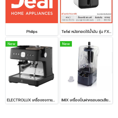
Philips
Tefal หม้อทอดไร้น้ำมัน รุ่น FX1000TH | รับประกัน 2 ปี
New
New
ELECTROLUX เครื่องชงกาแฟเอสเพรสโซ่ รุ่น UltimateTaste 700 ความจุ 3 ลิตร E7EC1-600P
IMIX เครื่องปั่นฝาครอบลดเสียงดัง 2.2 ลิตร | 2200W