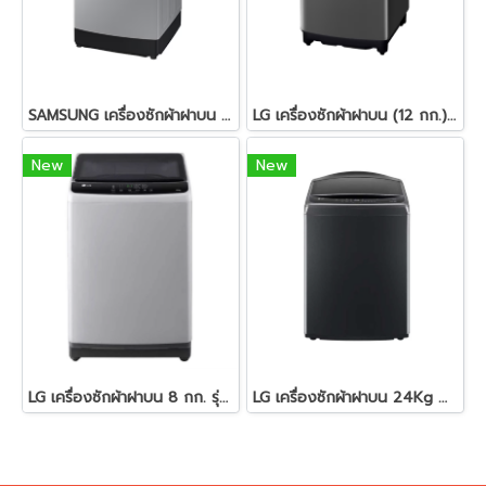
SAMSUNG เครื่องซักผ้าฝาบน (12 กก., อินเวอร์เตอร์, สีเทา) WA12CG5441BYST
LG เครื่องซักผ้าฝาบน (12 กก.) รุ่น T2312VSPB
New
New
LG เครื่องซักผ้าฝาบน 8 กก. รุ่น T2108NT1W ระบบ Smart Inverter
LG เครื่องซักผ้าฝาบน 24Kg WIFI สีดำ รุ่น TV2724SV9B