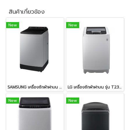
สินค้าเกี่ยวข้อง
New
New
SAMSUNG เครื่องซักผ้าฝาบน (12 กก., อินเวอร์เตอร์, สีเทา) WA12CG5441BYST
LG เครื่องซักผ้าฝาบน รุ่น T2310VSPM ระบบ Smart Inverter ความจุซัก 10 กก.
New
New