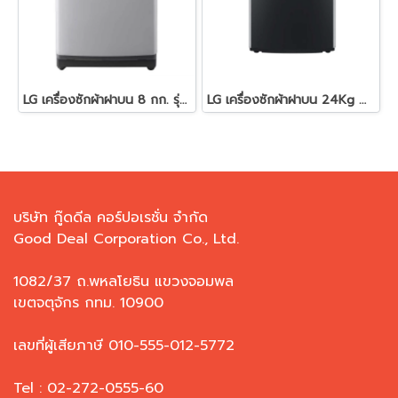
LG เครื่องซักผ้าฝาบน 8 กก. รุ่น T2108NT1W ระบบ Smart Inverter
LG เครื่องซักผ้าฝาบน 24Kg WIFI สีดำ รุ่น TV2724SV9B
บริษัท กู๊ดดีล คอร์ปอเรชั่น จำกัด
Good Deal Corporation Co., Ltd.
1082/37 ถ.พหลโยธิน แขวงจอมพล
เขตจตุจักร กทม. 10900
เลขที่ผู้เสียภาษี 010-555-012-5772
Tel : 02-272-0555-60