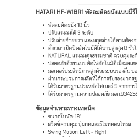
HATARI HF-W18R1 พัดลมติดผนังแบบมีรีโ
พัดลมติดผนัง 18 นิ้ว
ปรับแรงลมได้ 3 ระดับ
ปรับส่ายซ้ายขวา และหยุดส่ายได้ตามต้องก
ตั้งเวลาเปิดปิดอัตโนมัติได้นานสูงสุด 8 ชั่ว
NATURAL แรงลมดุจธรรมชาติ ควบคุมระดั
ปลอดภัยด้วยระบบตัดไฟอัตโนมัติเมื่อมอเตอร
มอเตอร์ประสิทธิภาพสูงด้วยระบบรองลื่น บอล
ผ่านกระบวนการผลิตที่ได้การรับรองมาตร
ได้รับมาตรฐานประหยัดไฟเบอร์ 5 จากการ
ได้รับมาตรฐานความปลอดภัย มอก.93425
ข้อมูลจำเพาะทางเทคนิค
ขนาดใบพัด:
18"
สวิตซ์ควบคุม:
ปุ่มกดและรีโมทคอนโทรล
Swing Motion:
Left - Right