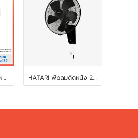
MITSUBISHI พัดลมติดผนัง 18" รุ่น W18-GA CY
HATARI พัดลมติดผนัง 22" รุ่น IW22M1