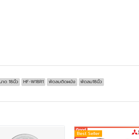
าด 18นิ้ว
HF-W18R1
พัดลมติดผนัง
พัดลม18นิ้ว
Best Seller