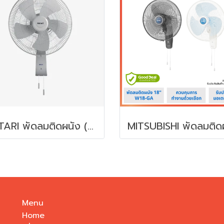
HATARI พัดลมติดผนัง (อุตสาหกรรม, 18") รุ่น IW18M1
Menu
Home