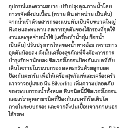
อุปกรณ์และความสบาย: ปรับปรุงคุณภาพน้ำโดย
การขจัดสิ่งปนเปื้อน (ทราย ดิน สาหน่าย เป็นต้น)
จากน้ำเข้าด้วยสารกรองแบบพับเป็นจีบขนาดใหญ่
พิเศษและทนทาน ลดการอุดตันของไส้กรองที่จุดใช้
งานและจุดจ่ายน้ำใช้ (เครื่องทำน้ำอุ่น ก๊อกน้ำ
เป็นต้น) ปรับปรุงการไหลของน้ำทางอ้อม เพราะการ
อุดตันน้อยลง ดังนั้นเครื่องสุขภัณฑ์จึงต้องการการ
บำรุงรักษาน้อยลง ซิลเวอร์ไอออนป้องกันแบคทีเรีย
เติบโตภายในระบบกรอง ลดตะกรันด้วยลูกบอล
ป้องกันตะกรัน เพื่อให้เครื่องสุขภัณฑ์และเครื่องครัว
แวววาวอยู่เสมอ หิน Silverlite เพิ่มความปลอดภัย
ของระบบกรองน้ำทั้งหมด หินชนิดนี้มีซิลเวอร์ไอออน
และแร่ธาตุหลายชนิดที่ป้องกันแบคทีเรียเติบโต
ภายในระบบกรอง และจากสิ่งปนเปื้อนจากภายนอก
ไส้กรอง