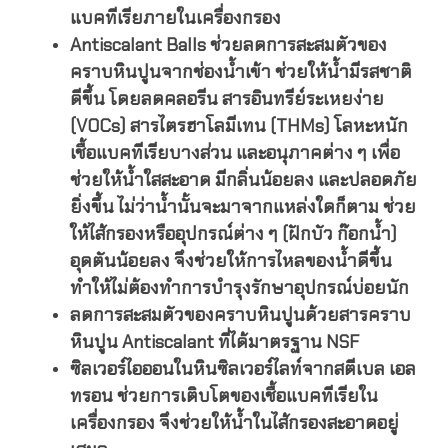
แบคทีเรียภายในเครื่องกรอง
Antiscalant Balls ช่วยลดการสะสมตัวของ
คราบหินปูนจากช่องน้ำเข้า ช่วยให้น้ำมีรสชาติ
ดีขึ้น โดยลดคลอรีน สารอินทรีย์ระเหยง่าย
(VOCs) สารไตรฮาโลมีเทน (THMs) โลหะหนัก
เชื้อแบคทีเรียบางส่วน และอนุภาคต่าง ๆ เพื่อ
ช่วยให้น้ำใสสะอาด มีกลิ่นน้อยลง และปลอดภัย
ยิ่งขึ้น ไม่ว่าน้ำนั้นจะมาจากแหล่งใดก็ตาม ช่วย
ให้ไส้กรองหรืออุปกรณ์ต่าง ๆ (ฝักบัว ก๊อกน้ำ)
อุดตันน้อยลง จึงช่วยให้การไหลของน้ำดีขึ้น
ทำให้ไม่ต้องทำการบำรุงรักษาอุปกรณ์บ่อยนัก
ลดการสะสมตัวของคราบหินปูนด้วยสารคราบ
หินปูน Antiscalant ที่ได้มาตรฐาน NSF
ซิลเวอร์ไอออนในหินซิลเวอร์ไลท์จากสตีเบล เอล
ทรอน ช่วยการเติบโตของเชื้อแบคทีเรียใน
เครื่องกรอง จึงช่วยให้น้ำในไส้กรองสะอาดอยู่