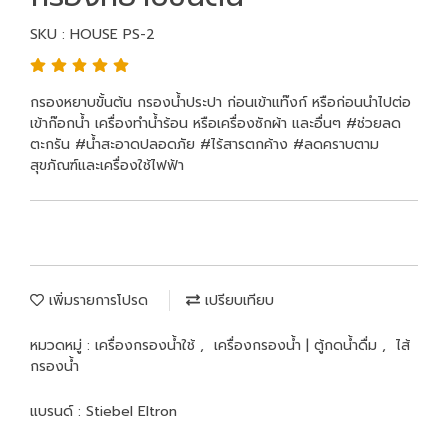
SKU : HOUSE PS-2
กรองหยาบขั้นต้น กรองน้ำประปา ก่อนเข้าแท๊งก์ หรือก่อนนำไปต่อ
เข้าก๊อกน้ำ เครื่องทำน้ำร้อน หรือเครื่องซักผ้า และอื่นๆ #ช่วยลด
ตะกรัน #น้ำสะอาดปลอดภัย #ไร้สารตกค้าง #ลดคราบตาม
สุขภัณฑ์และเครื่องใช้ไฟฟ้า
เพิ่มรายการโปรด
เปรียบเทียบ
หมวดหมู่ :
เครื่องกรองน้ำใช้
,
เครื่องกรองน้ำ | ตู้กดน้ำดื่ม
,
ไส้
กรองน้ำ
แบรนด์ :
Stiebel Eltron