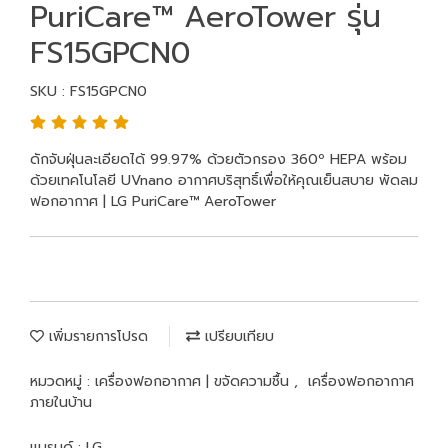
PuriCare™ AeroTower รุ่น
FS15GPCN0
SKU : FS15GPCN0
ดักจับฝุ่นละเอียดได้ 99.97% ด้วยตัวกรอง 360º HEPA พร้อม
ด้วยเทคโนโลยี UVnano อากาศบริสุทธิ์เพื่อให้คุณเย็นสบาย พัดลม
ฟอกอากาศ | LG PuriCare™ AeroTower
เพิ่มรายการโปรด
เปรียบเทียบ
หมวดหมู่ :
เครื่องฟอกอากาศ | ขจัดความชื้น
,
เครื่องฟอกอากาศ
ภายในบ้าน
แบรนด์ :
LG