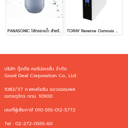
PANASONIC ไส้กรองน้ำ สำหรับเครื่องกรองรุ่น TK-CS10
TORAY Reverse Osmosis Water Purifier ROB-500G Japan Quality
บริษัท กู๊ดดีล คอร์ปอเรชั่น จำกัด
Good Deal Corporation Co., Ltd.
1082/37 ถ.พหลโยธิน แขวงจอมพล
เขตจตุจักร กทม. 10900
เลขที่ผู้เสียภาษี 010-555-012-5772
Tel : 02-272-0555-60