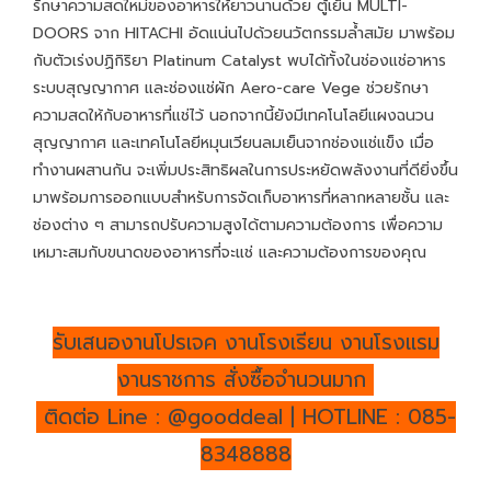
รักษาความสดใหม่ของอาหารให้ยาวนานด้วย ตู้เย็น MULTI-
DOORS จาก HITACHI อัดแน่นไปด้วยนวัตกรรมล้ำสมัย มาพร้อม
กับตัวเร่งปฏิกิริยา Platinum Catalyst พบได้ทั้งในช่องแช่อาหาร
ระบบสุญญากาศ และช่องแช่ผัก Aero-care Vege ช่วยรักษา
ความสดให้กับอาหารที่แช่ไว้ นอกจากนี้ยังมีเทคโนโลยีแผงฉนวน
สุญญากาศ และเทคโนโลยีหมุนเวียนลมเย็นจากช่องแช่แข็ง เมื่อ
ทำงานผสานกัน จะเพิ่มประสิทธิผลในการประหยัดพลังงานที่ดียิ่งขึ้น
มาพร้อมการออกแบบสำหรับการจัดเก็บอาหารที่หลากหลายชั้น และ
ช่องต่าง ๆ สามารถปรับความสูงได้ตามความต้องการ เพื่อความ
เหมาะสมกับขนาดของอาหารที่จะแช่ และความต้องการของคุณ
รับเสนองานโปรเจค งานโรงเรียน งานโรงแรม
งานราชการ สั่งซื้อจำนวนมาก
ติดต่อ Line : @gooddeal | HOTLINE : 085-
8348888