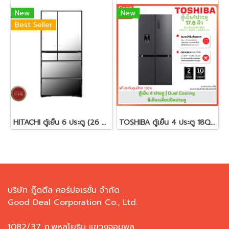
New
New
Best Seller
HITACHI ตู้เย็น 6 ประตู (26 คิว,สีกระจกเงา) รุ่น R-ZXC740RT
TOSHIBA ตู้เย็น 4 ประตู 18Q รุ่น GR-RF605WI-PMT
บริษัท กู๊ดดีล คอร์ปอเรชั่น จำกัด
Good Deal Corporation Co., Ltd.
1082/37 ถ.พหลโยธิน แขวงจอมพล