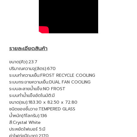
รายละเอียดสินค้า
ขนาด(คิว):23.7
ปริมาณความจุ(ลิตร):670
ระบบทำความเย็น:FROST RECYCLE COOLING
ระบบกระจายความเย็น:DUAL FAN COOLING
ระบบละลายน้ำแข็ง:NO FROST
ระบบทำน้ำแข็งอัตโนมัติ:มี
ขนาด(ซม):183.30 x 82.50 x 72.80
ชนิดของชั้นวาง:TEMPERED GLASS
น้ำหนัก(กิโลกรัม):136
สี:Crystal White
ประหยัดไฟเบอร์ 5:มี
ค่าไฟต่อปี(บาท):2170