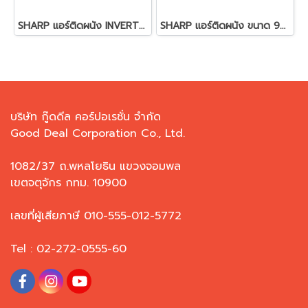
SHARP แอร์ติดผนัง INVERTER (R32) ขนาด 12000 BTU. รุ่น AH-X13ZB
SHARP แอร์ติดผนัง ขนาด 9000 BTU รุ่น AH-X10ZB INVERTER (R32)
บริษัท กู๊ดดีล คอร์ปอเรชั่น จำกัด
Good Deal Corporation Co., Ltd.
1082/37 ถ.พหลโยธิน แขวงจอมพล
เขตจตุจักร กทม. 10900
เลขที่ผู้เสียภาษี 010-555-012-5772
Tel : 02-272-0555-60