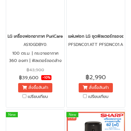
LG เครื่องฟอกอากาศ PuriCare New 360 | 100 ตร.ม. | รุ่น AS10G
แผ่นฟอก LG ชุดฟิลเตอร์กรองอากา
AS10GDBY0.
PFSDNC01.ATT PFSDNC01.A
TT
100 ตร.ม. | กระจายอากาศ
360 องศา | ฟิลเตอร์ถอดล้าง
ทำความสะอาดได้ | กรองอากาศ
฿43,900
หลายขั้นตอน กำจัดเชื้อ
฿2,990
฿39,600
-10%
แบคทีเรีย ไวรัสในอากาศ และ
สั่งซื้อสินค้า
สั่งซื้อสินค้า
กลิ่นไม่พึงประสงค์ได้อย่างมี
เปรียบเทียบ
เปรียบเทียบ
ประสิทธิภาพ | โหมด BABY
CARE | โหมดจับกลิ่นควันและ
แก๊ส
New
New