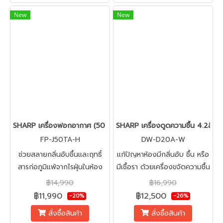
New
New
SHARP เครื่องฟอกอากาศ (50 ตรม.) รุ่น FP-J50TA-H
SHARP เครื่องดูดความชื้น 4.2ลิต
FP-J50TA-H
DW-D20A-W
ช่วยสลายกลิ่นอับชื้นและฤทธิ์
แก้ปัญหาห้องมีกลิ่นอับ ชื้น หรือ
สารก่อภูมิแพ้จากไรฝุ่นในห้อง
มีเชื้อรา ด้วยเครื่องขจัดความชื้น
ครอบคลุมพื้นที่การใช้งานมาก
กำจัดรา ช่วยลดปัญหาเชื้อราได้
฿14,990
฿16,990
ถึง 40 ตารางเมตร
จริง #ความชื้นลดลงทำให้เชื้อรา
฿11,990
฿12,500
-20%
-26%
ขึ้นได้ยาก ปรกติเชื้อราจะโตได้ดี
สั่งซื้อสินค้า
สั่งซื้อสินค้า
ในความชื้น 80-100% มักเจอใน