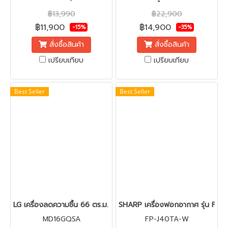
รา #ลดกลิ่นเหม็นอับไม่พึง
฿13,990
฿22,900
ประสงค์ #ลดความชื้นในห้อง
฿11,900
฿14,900
-15%
-35%
แอร์
สั่งซื้อสินค้า
สั่งซื้อสินค้า
เปรียบเทียบ
เปรียบเทียบ
Best Seller
Best Seller
LG เครื่องลดความชื้น 66 ตร.ม. (16 ลิตร) รุ่น MD16GQSA
SHARP เครื่องฟอกอากาศ รุ่น FP-J4
MD16GQSA
FP-J40TA-W