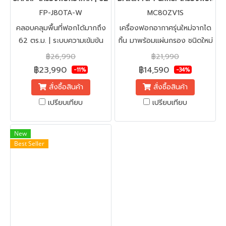
FP-J80TA-W
MC80ZV1S
คลอบคลุมพื้นที่ฟอกได้มากถึง
เครื่องฟอกอากาศรุ่นใหม่จากได
62 ตร.ม. | ระบบความเข้มข้น
กิ้น มาพร้อมแผ่นกรอง ชนิดใหม่
พลาสม่าคลัสเตอร์: 25000
และเทคโนโลยี Twin Streamer
฿26,990
฿21,990
ฟอกอากาศได้อย่างมี
฿23,990
฿14,590
-11%
-34%
ประสิทธิภาพ มากขึ้น 2 เท่า
สั่งซื้อสินค้า
สั่งซื้อสินค้า
พร้อมโหมดสัตว์เลี้ยง และระบบ
เปรียบเทียบ
เปรียบเทียบ
การควบคุมผ่านสมาร์ตโฟน ช่วย
ให้ใช้ชีวิตได้อย่างสะอาดและ
สะดวกสบาย
New
Best Seller