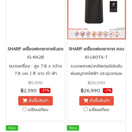
SHARP เครื่องฟอกอากาศในรถยนต์ รุ่น IG-NX2B 3.6 ตรม
SHARP เครื่องฟอกอากาศ ควบคุมควา
IG-NX2B
KI-L80TA-T
ขนาดเครื่อง : สูง 7.8 x กว้าง
ระบบพลาสม่าคลัสเตอร์เข้มข้น
7.8 cm. | สี: ขาว ดำ ฟ้า
พ่นอนุภาคไฟฟ้า ประจุบวกและ
ลบเพื่อฆ่าเชื้อโรค เชื้อรา, เชื้อ
฿5,990
฿28,990
แบคทีเรีย, เชื้อไข้หวัดนก H5N1
฿2,590
฿26,990
-57%
-7%
ในอากาศ
สั่งซื้อสินค้า
สั่งซื้อสินค้า
เปรียบเทียบ
เปรียบเทียบ
New
New