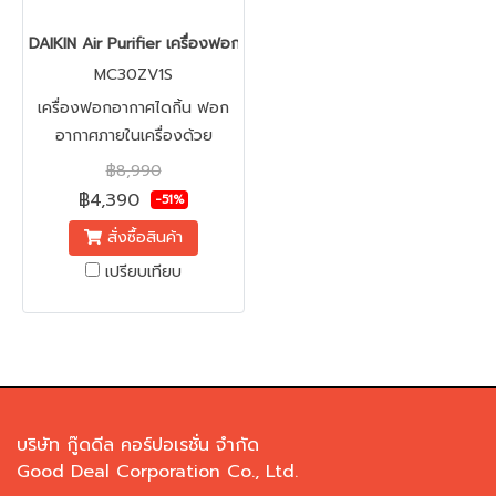
DAIKIN Air Purifier เครื่องฟอกอากาศ (23 ตร.ม.) รุ่น MC30ZV1S **
MC30ZV1S
เครื่องฟอกอากาศไดกิ้น ฟอก
อากาศภายในเครื่องด้วย
Streamer ยับยั้งเชื้อไวรัส
฿8,990
แบคทีเรีย สารก่อภูมิแพ้ และ
฿4,390
-51%
กลิ่น พร้อมฟิลเตอร์ HEPA
สั่งซื้อสินค้า
แบบไฟฟ้าสถิต ยับยั้งฝุ่นขนาด
เปรียบเทียบ
เล็ก ครอบคลุมพื้นที่ 23 ตาราง
เมตร
บริษัท กู๊ดดีล คอร์ปอเรชั่น จำกัด
Good Deal Corporation Co., Ltd.