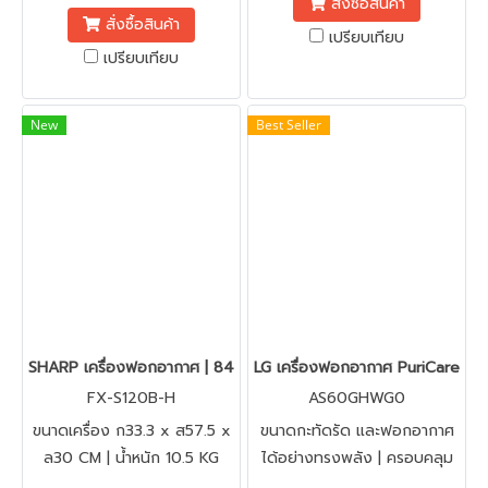
สั่งซื้อสินค้า
• ขนาดกะทัดรัด • ยับยั้งไวรัส
สบาย พัดลมฟอกอากาศ | LG
สั่งซื้อสินค้า
และแบคทีเรีย • การกำจัดกลิ่น •
PuriCare™ AeroTower
เปรียบเทียบ
เปรียบเทียบ
ช่วยให้ผิวและเส้นผมชุ่มชื้น
New
Best Seller
SHARP เครื่องฟอกอากาศ | 84 ต ร ม | รุ่น FX-S120B-H | Air Purifi
LG เครื่องฟอกอากาศ PuriCare Air
FX-S120B-H
AS60GHWG0
ขนาดเครื่อง ก33.3 x ส57.5 x
ขนาดกะทัดรัด และฟอกอากาศ
ล30 CM | น้ำหนัก 10.5 KG
ได้อย่างทรงพลัง | ครอบคลุม
ห้องขนาด 61 ตร.ม. 470 ลูก