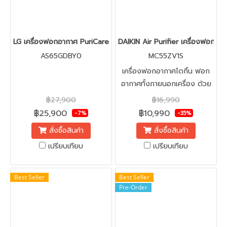
LG เครื่องฟอกอากาศ PuriCare 360 61 ตร.ม รุ่น AS65GDBY0 พร้อมฟังก
DAIKIN Air Purifier เครื่องฟอกอา
AS65GDBY0
MC55ZV1S
เครื่องฟอกอากาศไดกิ้น ฟอก
อากาศทั้งภายนอกเครื่อง ด้วย
เทคโนโลยีปล่อยประจุ Active
฿27,900
฿16,990
Plasma Ion ซึ่งมีความเข้มข้น
฿25,900
฿10,990
-7%
-35%
ของประจุสูงถึง 25,000
สั่งซื้อสินค้า
สั่งซื้อสินค้า
ไอออนต่อลูกบาศก์เซนติเมตร
เปรียบเทียบ
เปรียบเทียบ
และฟอกอากาศภายในเครื่อง
ด้วย Streamer ยับยั้งเชื้อไวรัส
แบคทีเรีย สารก่อภูมิแพ้ และ
Best Seller
Best Seller
กลิ่น พร้อมฟิลเตอร์ HEPA
Pre-Order
แบบไฟฟ้าสถิต ยับยั้งฝุ่นขนาด
เล็ก ครอบคลุมพื้นที่ 41 ตาราง
เมตร