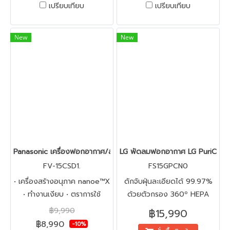
เปรียบเทียบ
เปรียบเทียบ
ห้องแต่งตัว ตู้เสื้อผ้า ครัว
ห้องน้ำ และมุมอับชื้น #เห็นผล
จริง ไม่เห็นเชื้อราอีกเลย แถมลด
New
New
กลิ่นอับในห้องแต่งตัวได้ด้วย
Panasonic เครื่องฟอกอากาศ/สร้างอนุภาค nanoe™X รุ่น FV-15CSD1 
LG พัดลมฟอกอากาศ LG PuriCare
FV-15CSD1.
FS15GPCN0
• เครื่องสร้างอนุภาค nanoe™X
ดักจับฝุ่นละเอียดได้ 99.97%
• ทำงานเงียบ • ตราการใช้
ด้วยตัวกรอง 360º HEPA
พลังงานต่ำ • การติดตั้งที่
พร้อมด้วยเทคโนโลยี UVnano
฿9,990
฿15,990
ง่ายดาย • การออกแบบร่วมสมัย
อากาศบริสุทธิ์เพื่อให้คุณเย็น
฿8,990
-10%