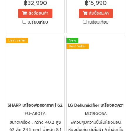
฿32,990
฿15,990
บาศเมตร/ชม. | ระบบกรอง
สั่งซื้อสินค้า
สั่งซื้อสินค้า
อากาศหลายขั้นตอน กรองฝุ่น
PM2.5 และสารก่อภูมิแพ้ | เสียง
เปรียบเทียบ
เปรียบเทียบ
เงียบเพียง 25 เดซิเบล ไม่
รบกวนการพักผ่อน | ควบคุม
Best Seller
New
การทำงานได้อย่างสมาร์ทด้วย
Best Seller
LG ThinQ™
SHARP เครื่องฟอกอากาศ | 62 ตารางเมตร | รุ่น FU- A80TA
LG Dehumidifier เครื่องลดความชื้
FU-A80TA
MD19GQSA
ขนาดเครื่อง : กว้าง 40.2 สูง
#ควบคุมความชื้นในห้องนอน
62 ลึก 24.5 cm | น้ำหนัก 8.1
ห้องนั่งเล่น ตู้เสื้อผ้า #กำจัดเชื้อ