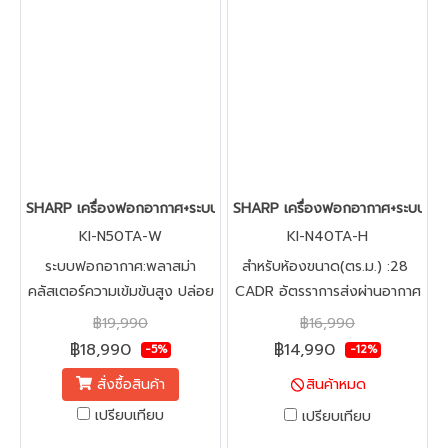
SHARP เครื่องฟอกอากาศ+ระบบไอน้ำ (38 ตร.ม.) รุ่น KI-N50TA-W
SHARP เครื่องฟอกอากาศ+ระบบไอน้ำ
KI-N50TA-W
KI-N40TA-H
ระบบฟอกอากาศ:พลาสม่า
สำหรับห้องขนาด(ตร.ม.) :28
คลัสเตอร์ความเข้มข้นสูง ปล่อย
CADR อัตรราการส่งผ่านอากาศ
ประจุบวกและลบ ฆ่าเชื้อโรคได้
บริสุทธิ์ ระบบฟอกอากาศ:พลา
฿19,990
฿16,990
อย่างรวดเร็ว
สม่าคลัสเตอร์ความเข้มข้นสูง
฿18,990
฿14,990
-5%
-12%
ปล่อยประจุบวกและลบ ฆ่าเชื้อ
สั่งซื้อสินค้า
สินค้าหมด
โรคได้อย่างรวดเร็ว
เปรียบเทียบ
เปรียบเทียบ