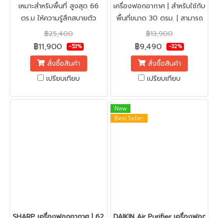
เหมาะสำหรับพื้นที่ สูงสุด 66
เครื่องฟอกอากาศ | สำหรับใช้กับ
ตร.ม ให้ความรู้สึกสบายตัว
พื้นที่ขนาด 30 ตรม. | สามารถ
หายใจสะดวก ลดอาการภูมิแพ้
ฆ่าเชื้อโรค เชื้อรา เชื้อแบคทีเรีย
฿25,400
฿13,900
และนอนหลับสบายมากขึ้น |
เชื้อไข้หวัดนก H5N1 ฝุ่นขนาด
฿11,900
฿9,490
-53%
-32%
ประหยัดไฟ | ลดความชื้น |
เล็กมาก PM 0.3 Micron
สั่งซื้อสินค้า
สั่งซื้อสินค้า
ยับยั้งเชื้อรา | ลดกลิ่นอับ |
เปรียบเทียบ
เปรียบเทียบ
รักษาอุณหภูมิภายในห้อง |
คอมเพรสเซอร์อินเวอร์เตอร์ รับ
ประกัน 10 ปี
New
Best Seller
SHARP เครื่องฟอกอากาศ | 62 ตร.ม. | รุ่น FP-J80TA-W
DAIKIN Air Purifier เครื่องฟอกอา