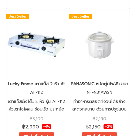
Best Seller
Best Seller
Lucky Frame เตาแก๊ส 2 หัว หัวเตาไซโคลน โครงสร้างหน้าเตาสแตนเลส 
PANASONIC หม้อตู๋นไฟฟ้า ขนาด 3.
AT-112
NF-N31AWSN
เตาแก๊สตั้งโต๊ะ 2 หัว รุ่น AT-112
ทำอาหารตลอดทั้งวันได้อย่าง
หัวเตาไซโคลน ร้อนเร็ว ประหยัด
สะดวกสบาย ด้วยการปรุงแบบ
แก๊ส กำลังไฟ 3.3kW ผ่านการ
อัตโนมัติ เพียงเปิดเครื่องและ
฿3,100
฿2,190
รับรองฉลากประสิทธิภาพสูง
ปล่อยให้ส่วนผสมปรุงสุกอย่าง
฿2,990
฿2,150
-4%
-2%
เบอร์5
ปลอดภัยได้นานถึง 8 ชั่วโมง