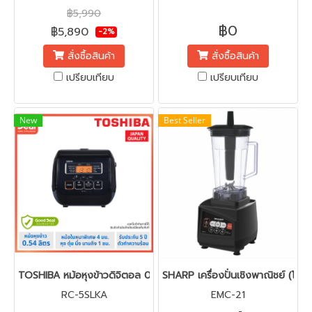
(มม.) 405x424x330 |
฿5,990
ฟังก์ชันหลัก อบ/ย่าง
฿0
฿5,890
-2%
สั่งซื้อสินค้า
สั่งซื้อสินค้า
เปรียบเทียบ
เปรียบเทียบ
New
Best Seller
TOSHIBA หม้อหุงข้าวดิจิตอล 0.54 ลิตร รุ่น RC-5SLKA
SHARP เครื่องปั่นเชิงพาณิชย์ (โถพ
RC-5SLKA
EMC-21