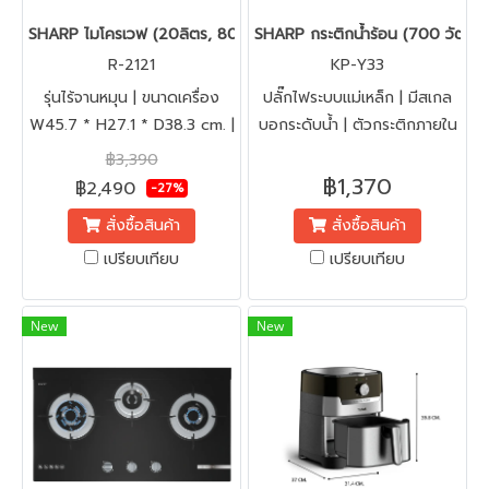
SHARP ไมโครเวฟ (20ลิตร, 800 วัตต์) รุ่น R-2121FG
SHARP กระติกน้ำร้อน (700 วัตต์, 3
R-2121
KP-Y33
รุ่นไร้จานหมุน | ขนาดเครื่อง
ปลั๊กไฟระบบแม่เหล็ก | มีสเกล
W45.7 * H27.1 * D38.3 cm. |
บอกระดับน้ำ | ตัวกระติกภายใน
ประตูกระจกสีดำนิรภัย | รับ
ทำด้วยสเตนเลส ไม่เป็นสนิม |
฿3,390
ประกันเครื่อง 2 ปี แมกนีตรอน
ฝากระติกแบบชิ้นเดียว | ตัว
฿1,370
฿2,490
-27%
5 ปี
เครื่องหมุนไปมาได้ 180ºC
สั่งซื้อสินค้า
สั่งซื้อสินค้า
เปรียบเทียบ
เปรียบเทียบ
New
New