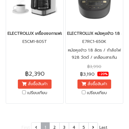
ELECTROLUX เครื่องชงกาแฟแบบดริป ความจุ 1.25 ลิตร E5CM1-80
ELECTROLUX หม้อหุงข้าว 1.8 ลิตร 
E5CM1-80ST
E7RC1-650K
หม้อหุงข้าว 1.8 ลิตร / กำลังไฟ
928 วัตต์ / เคลือบสารกัน
ติด1.7 MM / อุ่นอัตโนมัติ 24
฿3,990
ชม
฿2,390
฿3,190
-20%
สั่งซื้อสินค้า
สั่งซื้อสินค้า
เปรียบเทียบ
เปรียบเทียบ
First
1
2
3
4
5
Last