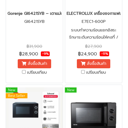
Gorenje GI6421SYB – เตาแม่เหล็กไฟฟ้า 4 หัวเตา ดีไซน์ Simplicity
ELECTROLUX เครื่องชงกาแฟเอสเพร
GI6421SYB
E7EC1-600P
ระบบทำความร้อนแยกอิสระ
รักษาระดับความร้อนให้คงที่ /
ชงกาแฟได้หอมอร่อยเหมือนมือ
฿31,900
฿27,900
อาชีพ / พร้อมที่บดเมล็ดกาแฟ
฿28,900
฿24,900
-9%
-11%
ในตัว ปรับความละเอียดได้ 30
สั่งซื้อสินค้า
สั่งซื้อสินค้า
ระดับ
เปรียบเทียบ
เปรียบเทียบ
New
New
Best Seller