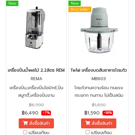
New
New
Best Seller
เครื่องปั่นน้ำผลไม้ 2.2ลิตร REMA รุ่นฝาครอบลดเสียงดัง 2200วัตต์
Tefal เครื่องบดสับอาหารโถแก้ว 2
REMA
MB603
เครื่องปั่น,เครื่องปั่นไอมิกซ์,ปั่น
โถแก้วทนความร้อน ทนแรง
สมูทตี้,เครื่องปั่นงาน
กระแทก ทนทาน ไม่เป็นสนิม
หนัก,อุปกรณ์ปั่นผสม,อุปกรณ์
ไม่มีเชื้อรา สะอาด ปลอดภัย
฿6,990
฿1,890
ไฟฟ้า,อุปกรณ์ในครัว,อุปกรณ์ร้่า
฿6,490
฿1,590
-7%
-16%
นกาแฟ
สั่งซื้อสินค้า
สั่งซื้อสินค้า
เปรียบเทียบ
เปรียบเทียบ