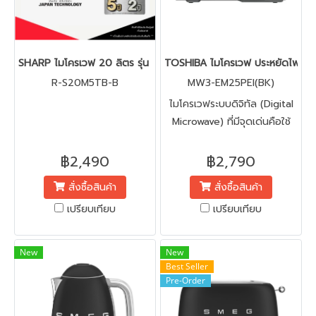
SHARP ไมโครเวฟ 20 ลิตร รุ่น R-S20M5TB-B สีดำ (All Black) อุ่นอ
TOSHIBA ไมโครเวฟ ประหยัดไฟเบอ
R-S20M5TB-B
MW3-EM25PEI(BK)
ไมโครเวฟระบบดิจิทัล (Digital
Microwave) ที่มีจุดเด่นคือใช้
เทคโนโลยี Inverter ให้ความ
ร้อนสม่ำเสมอและทั่วถึง ช่วยให้
฿2,490
฿2,790
อาหารร้อนทั่วถึง ไม่ร้อนเป็นจุดๆ
สั่งซื้อสินค้า
สั่งซื้อสินค้า
และยังช่วย ประหยัดพลังงาน
เปรียบเทียบ
เปรียบเทียบ
ได้สูงสุดเบอร์ 5 (5 ดาว)
New
New
Best Seller
Pre-Order