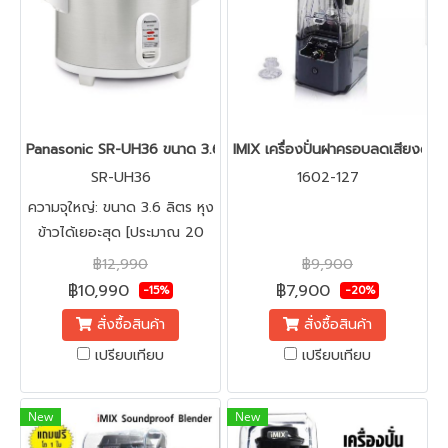
Panasonic SR-UH36 ขนาด 3.6 ลิตร (หุงได้สูงสุด 20 จาน) สินค้าใหม่ 
IMIX เครื่องปั่นฝาครอบลดเสียงดัง
SR-UH36
1602-127
ความจุใหญ่: ขนาด 3.6 ลิตร หุง
ข้าวได้เยอะสุด [ประมาณ 20
จาน] เหมาะสำหรับ ร้านอาหาร,
฿12,990
฿9,900
โรงอาหาร, โรงครัว | เครื่อง
฿10,990
฿7,900
-15%
-20%
ทนทาน: เป็นรุ่นที่เน้นต่อการใช้
สั่งซื้อสินค้า
สั่งซื้อสินค้า
งานหนักในเชิงพาณิชย์ | ระบบ
เปรียบเทียบ
เปรียบเทียบ
อุ่นทิพย์: มีระบบอุ่นอัตโนมัติ
ช่วยรักษาความร้อนของข้าวได้
ตลอดวัน
New
New