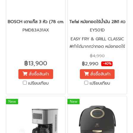
BOSCH เตาแก๊ส 3 หัว (78 cm., 11.8Kw., หัวเตาทองเหลือง) PMD83
Tefal หม้อทอดไร้น้ำมัน 2IN1 ความจุ
PMD83A31AX
EY501D
EASY FRY & GRILL CLASSIC
#ทำได้มากกว่าทอด หม้อทอดไร้
น้ำมัน 2 in 1 : ทอด-ย่าง ได้ใน
฿4,990
เครื่องเดียว
฿13,900
฿2,990
-40%
สั่งซื้อสินค้า
สั่งซื้อสินค้า
เปรียบเทียบ
เปรียบเทียบ
New
New