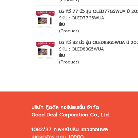
LG ทีวี 77 นิ้ว รุ่น OLED77G5WUA ปี 2
SKU : OLED77G5WUA
฿0
(Product)
LG ทีวี 83 นิ้ว รุ่น OLED83G5WUA ปี 2
SKU : OLED83G5WUA
฿0
(Product)
บริษัท กู๊ดดีล คอร์ปอเรชั่น จำกัด
Good Deal Corporation Co., Ltd.
1082/37 ถ.พหลโยธิน แขวงจอมพล
เขตจตุจักร กทม. 10900