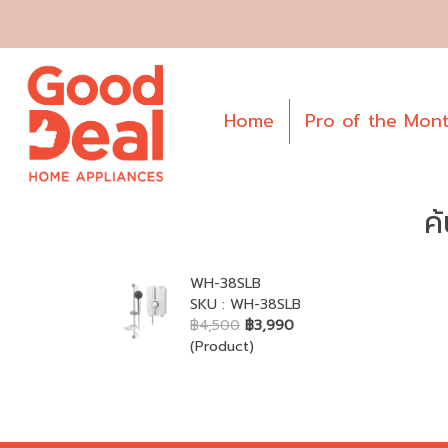
Home
Pro of the Mon
ค
WH-38SLB
SKU : WH-38SLB
฿4,500
฿3,990
(Product)