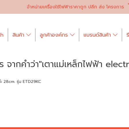
จำหน่ายเครื่องใช้ไฟฟ้าราคาถูก ปลีก ส่ง โครงการ
th
สินค้า
ลูกค้าองค์กร
แบรนด์สินค้า
ร
ร จากคำว่า"เตาแม่เหล็กไฟฟ้า elect
๊ะ 28cm. รุ่น ETD29KC