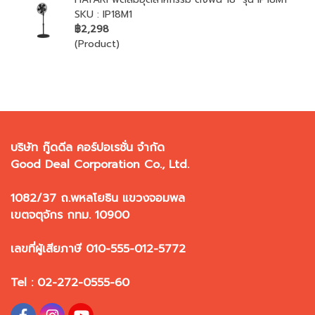
SKU : IP18M1
฿2,298
(Product)
บริษัท กู๊ดดีล คอร์ปอเรชั่น จำกัด
Good Deal Corporation Co., Ltd.
1082/37 ถ.พหลโยธิน แขวงจอมพล
เขตจตุจักร กทม. 10900
เลขที่ผู้เสียภาษี 010-555-012-5772
Tel : 02-272-0555-60