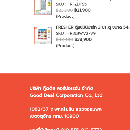
SKU : FR-2DFS5
฿23,990
฿21,900
(Product)
FRESHER ตู้แช่มินิมาร์ท 3 ประตู ขนาด 54.3ค
SKU : FR3DJWV2-V9
฿43,490
฿38,900
(Product)
บริษัท กู๊ดดีล คอร์ปอเรชั่น จำกัด
Good Deal Corporation Co., Ltd.
1082/37 ถ.พหลโยธิน แขวงจอมพล
เขตจตุจักร กทม. 10900