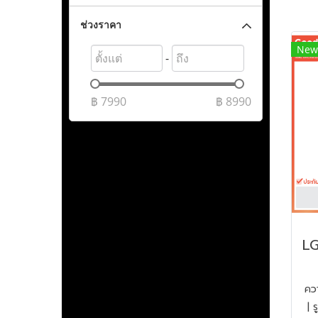
ช่วงราคา
New
-
฿
7990
฿
8990
ควา
| 