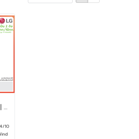
LG เครื่องซักผ้า 2 ถัง | ซัก14/ปั่น10 kg. | รุ่น TT14WAPG สีเทา
14/10
Wind