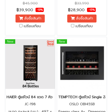
Cellar, Stainless Steel, 141L,
เดียวกัน | รูปร่างเพรียวหรูมี
฿45,900
฿33,990
46 bottles, H820 mm,
สไตล์ | สามารถเข้า built in โดย
฿39,900
฿28,900
-13%
-15%
W595 mm, 2 zones, Right
ใช้ระยะห่างข้างละ 2 ซม. ได้ | ตัว
สั่งซื้อสินค้า
สั่งซื้อสินค้า
Open, Reversible
ระบายความร้อนอยู่ด้านหลังและ
เปรียบเทียบ
เปรียบเทียบ
ด้านข้าง
New
New
HAIER ตู้แช่ไวน์ 84 ขวด 7 คิว รุ่นใหม่ JC-198
TEMPTECH ตู้แช่ไวน์ Single Zon
JC-198
OSLO OBI45SB
ขนาด กxลxส (มม.) : 497 x
Energy class A+ , Dimension