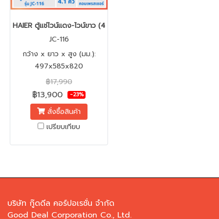
HAIER ตู้แช่ไวน์แดง-ไวน์ขาว (49 bottle) รุ่น JC-116
JC-116
กว้าง x ยาว x สูง (มม.):
497x585x820
฿17,990
฿13,900
-23%
สั่งซื้อสินค้า
เปรียบเทียบ
บริษัท กู๊ดดีล คอร์ปอเรชั่น จำกัด
Good Deal Corporation Co., Ltd.