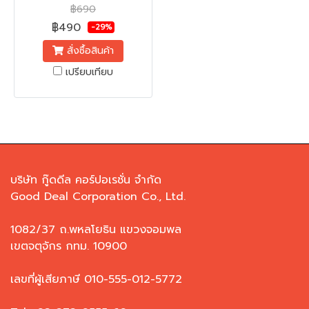
฿690
฿490
-29%
สั่งซื้อสินค้า
เปรียบเทียบ
บริษัท กู๊ดดีล คอร์ปอเรชั่น จำกัด
Good Deal Corporation Co., Ltd.
1082/37 ถ.พหลโยธิน แขวงจอมพล
เขตจตุจักร กทม. 10900
เลขที่ผู้เสียภาษี 010-555-012-5772