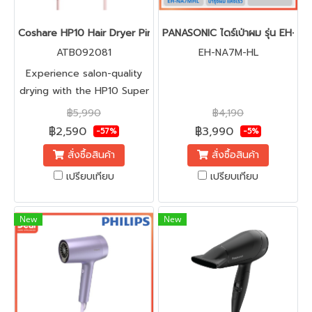
Coshare HP10 Hair Dryer Pink ไดร์เป่าผมแรงสูงขนาดพกพา เล็ก น้ำ
PANASONIC ไดร์เป่าผม รุ่น EH-N
ATB092081
EH-NA7M-HL
Experience salon-quality
drying with the HP10 Super
Mini, a revolutionary
฿5,990
฿4,190
compact hair dryer
฿2,590
฿3,990
-57%
-5%
designed for efficiency
สั่งซื้อสินค้า
สั่งซื้อสินค้า
and portability.
เปรียบเทียบ
เปรียบเทียบ
New
New