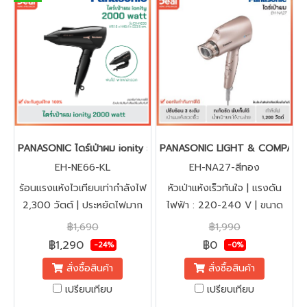
PANASONIC ไดร์เป่าผม ionity รุ่น EH-NE66-KL 2,000 วัตต์ (แรงเที
PANASONIC LIGHT & COMPACT ไดร
EH-NE66-KL
EH-NA27-สีทอง
ร้อนแรงแห้งไวเทียบเท่ากำลังไฟ
หัวเป่าแห้งเร็วทันใจ | แรงดัน
2,300 วัตต์ | ประหยัดไฟมาก
ไฟฟ้า : 220-240 V | ขนาด
ขึ้น
ผลิตภัณฑ์ (กว้าง x สูง x ลึก):
฿1,690
฿1,990
157 x 247 x 79 มม
฿1,290
฿0
-24%
-0%
สั่งซื้อสินค้า
สั่งซื้อสินค้า
เปรียบเทียบ
เปรียบเทียบ