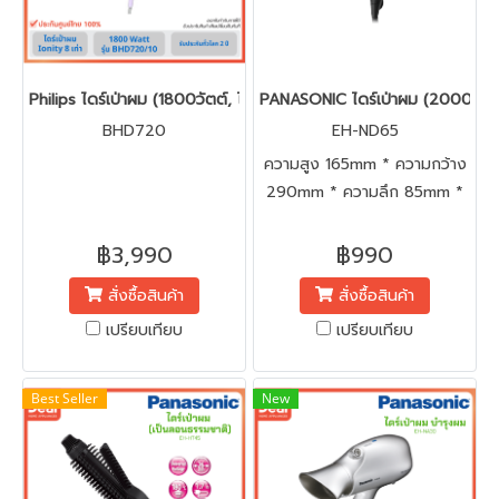
Philips ไดร์เป่าผม (1800วัตต์, ไอออน 8 เท่า, แห้งเร็วขึ้น 25%) รุ่น
PANASONIC ไดร์เป่าผม (2000 วัตต
BHD720
EH-ND65
ความสูง 165mm * ความกว้าง
290mm * ความลึก 85mm *
น้ำหนัก 470g
฿3,990
฿990
สั่งซื้อสินค้า
สั่งซื้อสินค้า
เปรียบเทียบ
เปรียบเทียบ
Best Seller
New