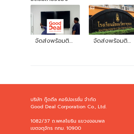
จัดส่งพร้อมติดตั้ง TV
จัดส่งพร้อมติดตั้ง ทีวี 43" เดินสาย LAN และระบบไฟ จำนวน 12 เครื่อง #โรงเรียนวัดธาตุทอง
บริษัท กู๊ดดีล คอร์ปอเรชั่น จำกัด
Good Deal Corporation Co., Ltd.
1082/37 ถ.พหลโยธิน แขวงจอมพล
เขตจตุจักร กทม. 10900