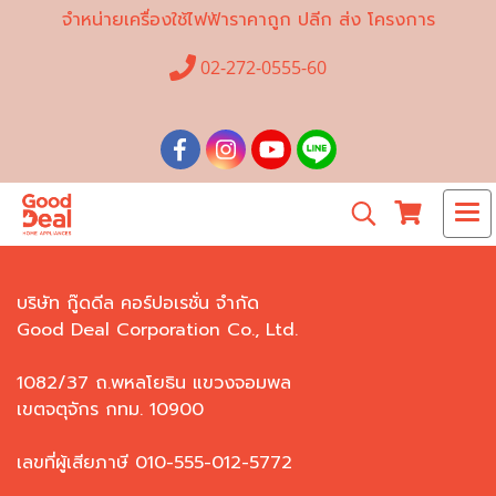
จำหน่ายเครื่องใช้ไฟฟ้าราคาถูก ปลีก ส่ง โครงการ
02-272-0555-60
บริษัท กู๊ดดีล คอร์ปอเรชั่น จำกัด
Good Deal Corporation Co., Ltd.
1082/37 ถ.พหลโยธิน แขวงจอมพล
เขตจตุจักร กทม. 10900
เลขที่ผู้เสียภาษี 010-555-012-5772