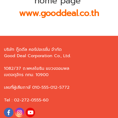
home page
www.gooddeal.co.th
บริษัท กู๊ดดีล คอร์ปอเรชั่น จำกัด
Good Deal Corporation Co., Ltd.
1082/37 ถ.พหลโยธิน แขวงจอมพล
เขตจตุจักร กทม. 10900
เลขที่ผู้เสียภาษี 010-555-012-5772
Tel : 02-272-0555-60